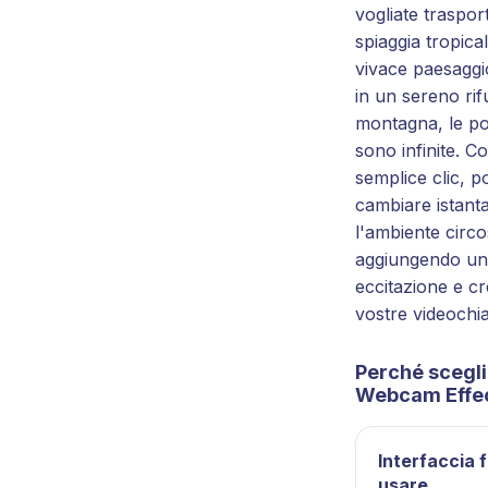
vogliate traspor
spiaggia tropical
vivace paesagg
in un sereno rif
montagna, le pos
sono infinite. C
semplice clic, p
cambiare istan
l'ambiente circo
aggiungendo un 
eccitazione e cre
vostre videochi
Perché scegli
Webcam Effe
Interfaccia f
usare