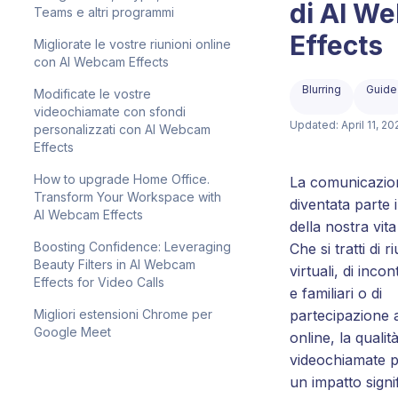
di AI W
Teams e altri programmi
Effects
Migliorate le vostre riunioni online
con AI Webcam Effects
Blurring
Guide
Modificate le vostre
videochiamate con sfondi
Updated: April 11, 20
personalizzati con AI Webcam
Effects
How to upgrade Home Office.
La comunicazio
Transform Your Workspace with
diventata parte 
AI Webcam Effects
della nostra vita
Boosting Confidence: Leveraging
Che si tratti di r
Beauty Filters in AI Webcam
virtuali, di inco
Effects for Video Calls
e familiari o di
Migliori estensioni Chrome per
partecipazione 
Google Meet
online, la qualit
videochiamate 
un impatto signi