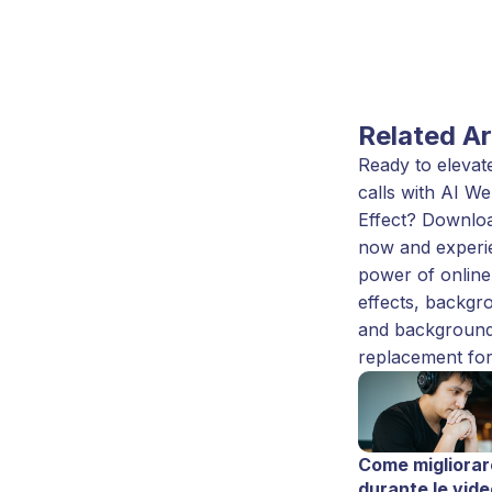
Related Ar
Ready to elevat
calls with AI 
Effect? Downlo
now and experi
power of onlin
effects, backgr
and backgroun
replacement for
Come migliorar
durante le vid