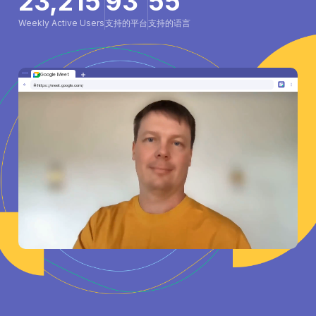
23,215
93
55
Weekly Active Users
支持的平台
支持的语言
Microsoft Teams
YouTube
Google Meet
Skype
https://teams.live.com/
https://www.youtube.com/
https://meet.google.com/
https://www.skype.com/