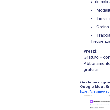
automatic
Modali
Timer 
Ordina 
Tracci
frequenz
Prezzi:
Gratuito – co
Abbonamento 
gratuita
Gestione di gra
Google Meet Br
https://chromeweb