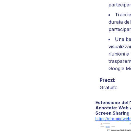
partecipan
Traccia 
durata del
partecipa
Una bar
visualizza
riunioni e
trasparent
Google M
Prezzi:
Gratuito
Estensione dell
Annotate: Web 
Screen Sharing
https://chromeweb