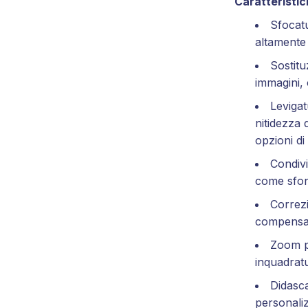
Caratteristich
Sfocat
altamente
Sostitu
immagini, 
Levigat
nitidezza 
opzioni di
Condiv
come sfo
Correz
compensa
Zoom p
inquadrat
Didasca
personaliz