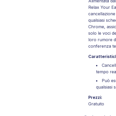
Alimentata da
Relax Your Ea
cancellazione
qualsiasi sch
Chrome, assic
solo le voci de
loro rumore d
conferenza te
Caratteristich
Cancel
tempo rea
Può es
qualsiasi
Prezzi:
Gratuito