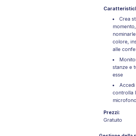
Caratteristich
Crea st
momento, c
nominarle 
colore, in
alle conf
Monitor
stanze e tu
esse
Accedi 
controlla 
microfono 
Prezzi:
Gratuito
Gestione della 