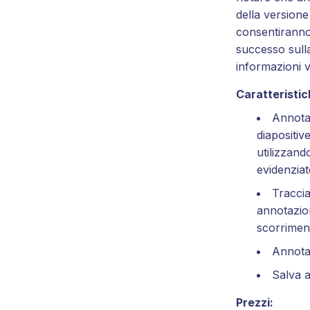
della versione 
consentiranno
successo sull
informazioni v
Caratteristich
Annota
diapositiv
utilizzan
evidenzia
Traccia
annotazio
scorrimen
Annota
Salva 
Prezzi: