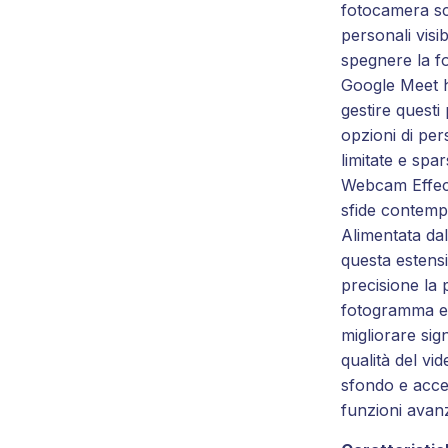
fotocamera s
personali visib
spegnere la f
Google Meet h
gestire questi
opzioni di pe
limitate e spar
Webcam Effect
sfide contem
Alimentata da
questa estens
precisione la
fotogramma e 
migliorare sig
qualità del vi
sfondo e acce
funzioni avan