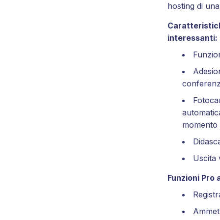
hosting di una
Caratteristic
interessanti:
Funzio
Adesio
conferen
Fotoca
automatica
momento d
Didasc
Uscita 
Funzioni Pro 
Registr
Ammetti