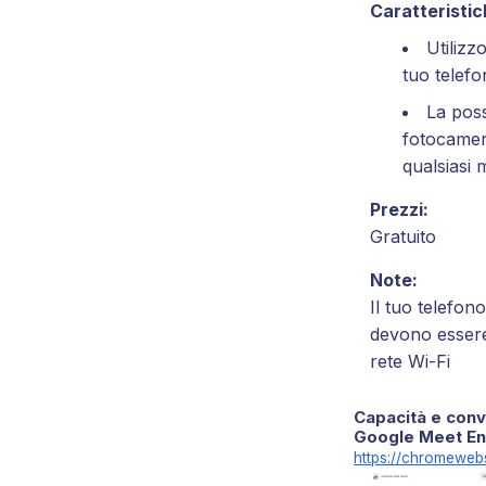
Caratteristich
Utilizz
tuo tele
La poss
fotocamere
qualsiasi
Prezzi:
Gratuito
Note:
Il tuo telefon
devono essere
rete Wi-Fi
Capacità e conv
Google Meet En
https://chromeweb