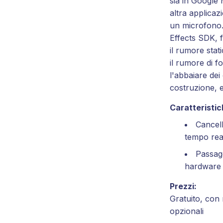
sia in Google 
altra applica
un microfono.
Effects SDK, f
il rumore stat
il rumore di f
l'abbaiare dei 
costruzione, 
Caratteristich
Cancel
tempo rea
Passagg
hardware 
Prezzi:
Gratuito, con
opzionali