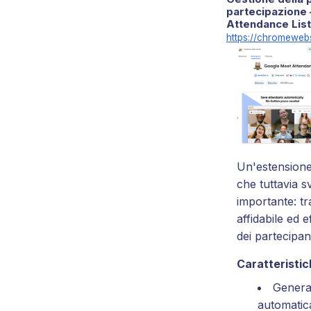
partecipazione
Attendance List
https://chromeweb
Un'estensione
che tuttavia 
importante: t
affidabile ed 
dei partecipant
Caratteristich
Genera
automatic