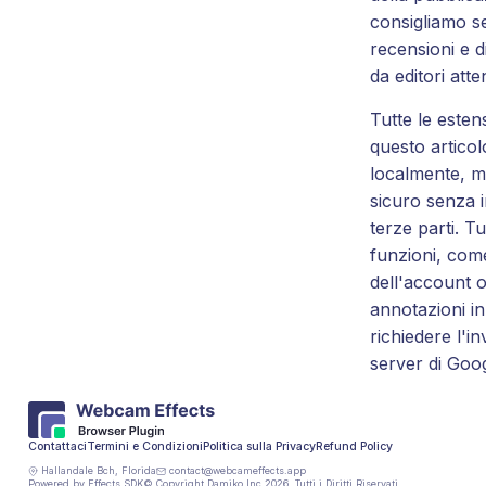
consigliamo se
recensioni e di
da editori atten
Tutte le esten
questo artico
localmente, ma
sicuro senza in
terze parti. T
funzioni, com
dell'account o
annotazioni in
richiedere l'inv
server di Goog
Contattaci
Termini e Condizioni
Politica sulla Privacy
Refund Policy
Hallandale Bch, Florida
contact@webcameffects.app
Powered by
Effects SDK
© Copyright Damiko Inc
2026
. Tutti i Diritti Riservati.