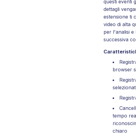
questi eventi g
dettagli venga
estensione ti 
video di alta q
per l'analisi e
successiva con
Caratteristich
Registr
browser s
Registr
seleziona
Registr
Cancel
tempo rea
riconosci
chiaro