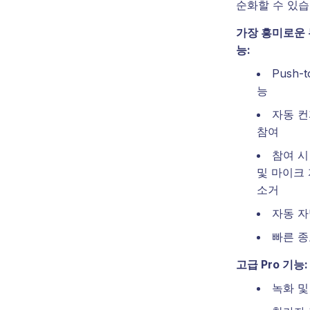
순화할 수 있습
가장 흥미로운 
능:
Push-t
능
자동 
참여
참여 시
및 마이크 
소거
자동 
빠른 
고급 Pro 기능:
녹화 및