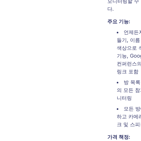
모니터링할 수
다.
주요 기능:
언제든지
들기, 이름
색상으로 
기능, Goog
컨퍼런스의
링크 포함
방 목록
의 모든 참
니터링
모든 방
하고 카메라
크 및 스피
가격 책정: