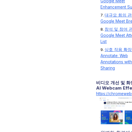
Google Meet
Enhancement Su
대규모 회의 관
Google Meet Br
참석 및 참여 관
Google Meet At
List
상호 작용 확장 
Annotate: Web
Annotations wit
Sharing
비디오 개선 및 화
AI Webcam Effe
https://chromeweb