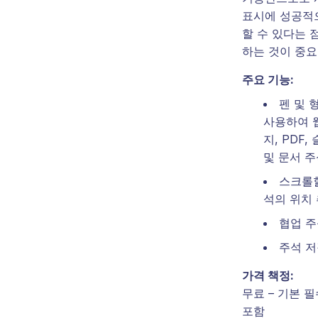
표시에 성공적
할 수 있다는 
하는 것이 중요
주요 기능:
펜 및 
사용하여 
지, PDF,
및 문서 
스크롤할
석의 위치
협업 
주석 
가격 책정:
무료 – 기본 
포함