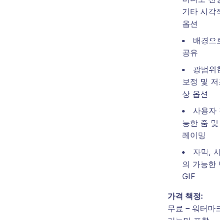
기타 시각
옵션
배경으
공유
광범위
보정 및 저
상 옵션
사용자 
능한 줌 및
레이밍
자막, 
의 가능한 
GIF
가격 책정:
무료 – 워터마