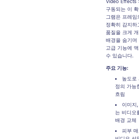
Video Effect
구동되는 이 확
그램은 프레임
정확히 감지하
품질을 크게 
배경을 숨기며
고급 기능에 
수 있습니다.
주요 기능:
높도로
정의 가능
흐림
이미지,
는 비디오
배경 교체
피부 매
비디오 선